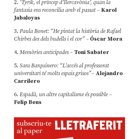
2.
‘Tyrik, el príncep d’Ilercavònia’, quan la
fantasia ens reconcilia amb el passat
–
Karol
Jabaloyas
3.
Paula Bonet: “He pintat la història de Rafael
Chirbes des dels budells i el cor” –
Óscar Mora
4.
Memòries anticipades
–
Toni Sabater
5.
Sara Barquinero: “L’accés al professorat
universitari té molts espais grisos”
–
Alejandro
Carrilero
6.
Espadà, un altre capitalisme és possible
–
Felip Bens