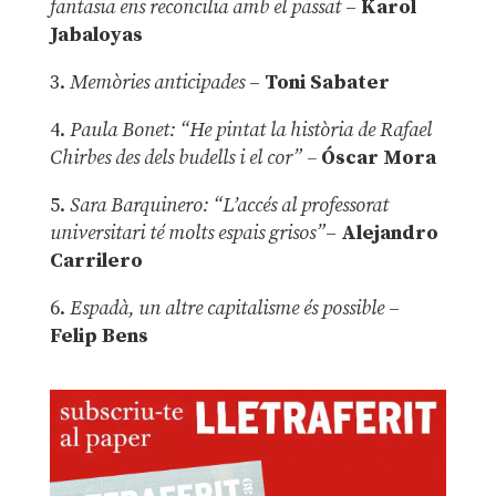
fantasia ens reconcilia amb el passat
–
Karol
Jabaloyas
3.
Memòries anticipades
–
Toni Sabater
4.
Paula Bonet: “He pintat la història de Rafael
Chirbes des dels budells i el cor” –
Óscar Mora
5.
Sara Barquinero: “L’accés al professorat
universitari té molts espais grisos”
–
Alejandro
Carrilero
6.
Espadà, un altre capitalisme és possible
–
Felip Bens