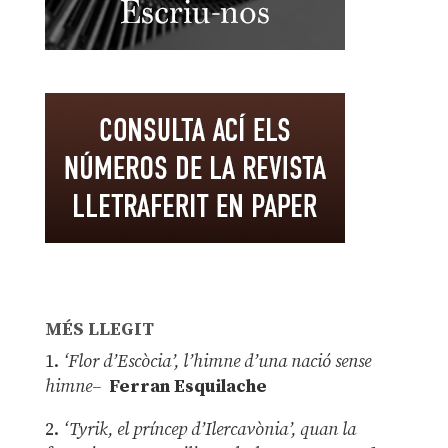
MÉS LLEGIT
1.
‘Flor d’Escòcia’, l’himne d’una nació sense
himne–
Ferran Esquilache
2.
‘Tyrik, el príncep d’Ilercavònia’, quan la