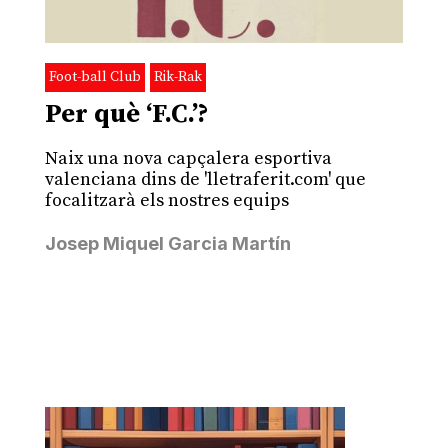
Foot-ball Club
Rik-Rak
Per què ‘F.C.’?
Naix una nova capçalera esportiva
valenciana dins de 'lletraferit.com' que
focalitzarà els nostres equips
Josep Miquel Garcia Martín