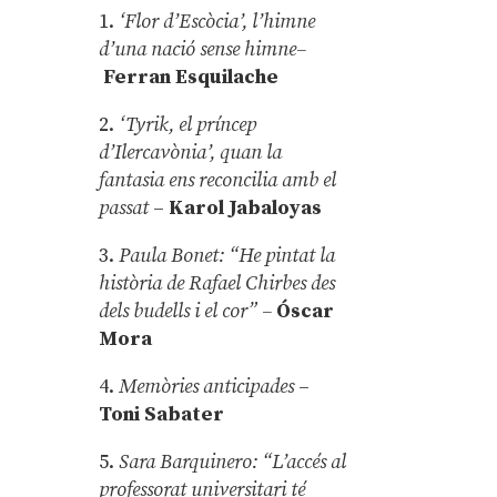
1.
‘Flor d’Escòcia’, l’himne
d’una nació sense himne–
Ferran Esquilache
2.
‘Tyrik, el príncep
d’Ilercavònia’, quan la
fantasia ens reconcilia amb el
passat
–
Karol Jabaloyas
3.
Paula Bonet: “He pintat la
història de Rafael Chirbes des
dels budells i el cor” –
Óscar
Mora
4.
Memòries anticipades
–
Toni Sabater
5.
Sara Barquinero: “L’accés al
professorat universitari té