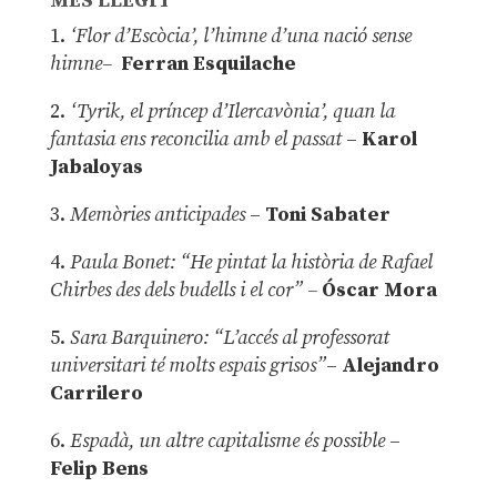
MÉS LLEGIT
1.
‘Flor d’Escòcia’, l’himne d’una nació sense
himne–
Ferran Esquilache
2.
‘Tyrik, el príncep d’Ilercavònia’, quan la
fantasia ens reconcilia amb el passat
–
Karol
Jabaloyas
3.
Memòries anticipades
–
Toni Sabater
4.
Paula Bonet: “He pintat la història de Rafael
Chirbes des dels budells i el cor” –
Óscar Mora
5.
Sara Barquinero: “L’accés al professorat
universitari té molts espais grisos”
–
Alejandro
Carrilero
6.
Espadà, un altre capitalisme és possible
–
Felip Bens