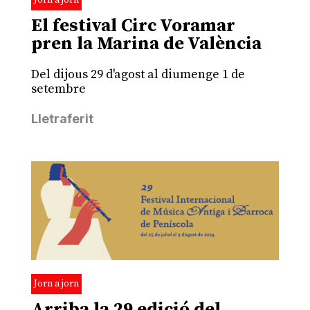
Jorn a jorn
El festival Circ Voramar
pren la Marina de València
Del dijous 29 d'agost al diumenge 1 de
setembre
Lletraferit
Jorn a jorn
Arriba la 29 edició del