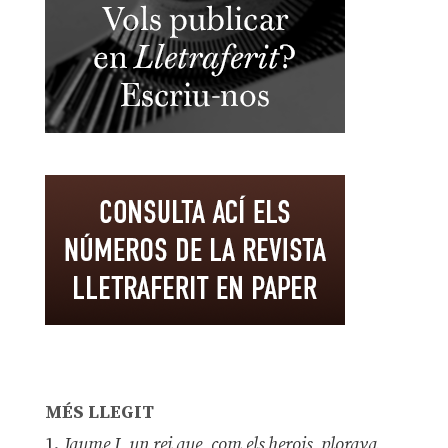
MÉS LLEGIT
1.
Jaume I, un rei que, com els herois, plorava,