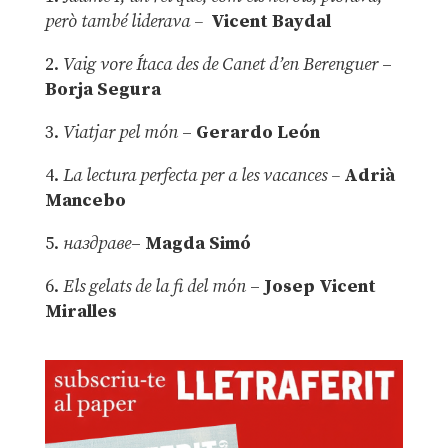
però també liderava –
Vicent Baydal
2.
Vaig vore Ítaca des de Canet d’en Berenguer
–
Borja Segura
3.
Viatjar pel món
–
Gerardo León
4.
La lectura perfecta per a les vacances –
Adrià
Mancebo
5.
наздраве
–
Magda Simó
6.
Els gelats de la fi del món
–
Josep Vicent
Miralles