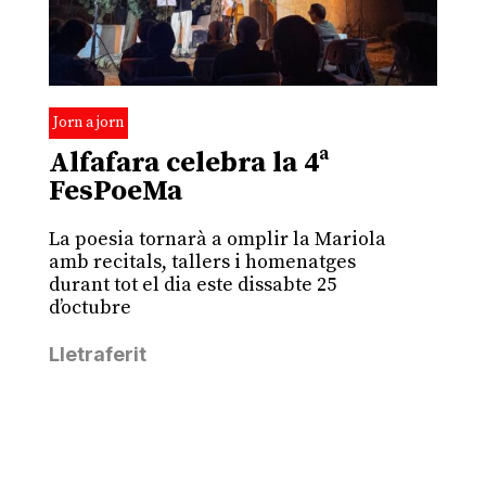
Jorn a jorn
Alfafara celebra la 4ª
FesPoeMa
La poesia tornarà a omplir la Mariola
amb recitals, tallers i homenatges
durant tot el dia este dissabte 25
d’octubre
Lletraferit