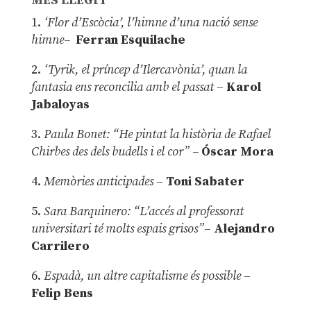
MÉS LLEGIT
1.
‘Flor d’Escòcia’, l’himne d’una nació sense
himne–
Ferran Esquilache
2.
‘Tyrik, el príncep d’Ilercavònia’, quan la
fantasia ens reconcilia amb el passat
–
Karol
Jabaloyas
3.
Paula Bonet: “He pintat la història de Rafael
Chirbes des dels budells i el cor” –
Óscar Mora
4.
Memòries anticipades
–
Toni Sabater
5.
Sara Barquinero: “L’accés al professorat
universitari té molts espais grisos”
–
Alejandro
Carrilero
6.
Espadà, un altre capitalisme és possible
–
Felip Bens