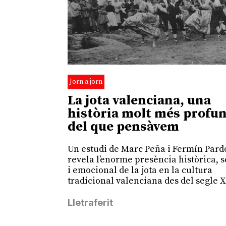
Jorn a jorn
La jota valenciana, una
història molt més profu
del que pensàvem
Un estudi de Marc Peña i Fermín Pard
revela l’enorme presència històrica, s
i emocional de la jota en la cultura
tradicional valenciana des del segle X
Lletraferit