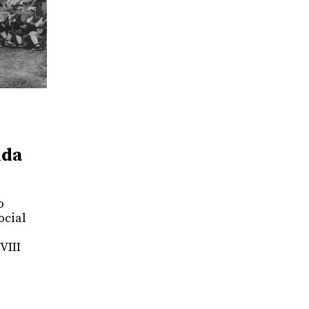
nda
o
ocial
VIII