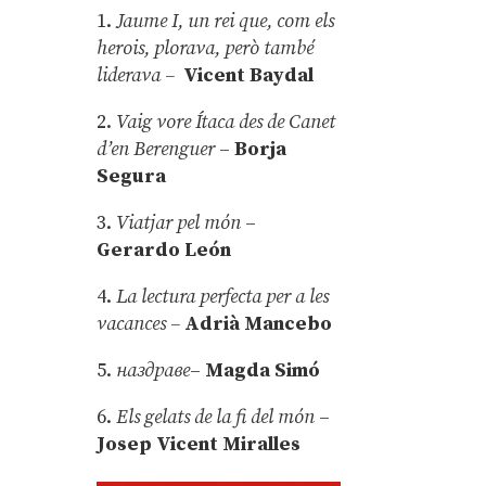
1.
Jaume I, un rei que, com els
herois, plorava, però també
liderava –
Vicent Baydal
2.
Vaig vore Ítaca des de Canet
d’en Berenguer
–
Borja
Segura
3.
Viatjar pel món
–
Gerardo León
4.
La lectura perfecta per a les
vacances –
Adrià Mancebo
5.
наздраве
–
Magda Simó
6.
Els gelats de la fi del món
–
Josep Vicent Miralles