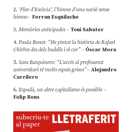
2.
‘Flor d’Escòcia’, l’himne d’una nació sense
himne–
Ferran Esquilache
3.
Memòries anticipades
–
Toni Sabater
4.
Paula Bonet: “He pintat la història de Rafael
Chirbes des dels budells i el cor” –
Óscar Mora
5.
Sara Barquinero: “L’accés al professorat
universitari té molts espais grisos”
–
Alejandro
Carrilero
6.
Espadà, un altre capitalisme és possible
–
Felip Bens