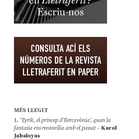
MÉS LLEGIT
1.
‘Tyrik, el príncep d’Ilercavònia’, quan la
fantasia ens reconcilia amb el passat
–
Karol
Jabaloyas