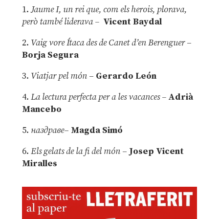
1.
Jaume I, un rei que, com els herois, plorava,
però també liderava –
Vicent Baydal
2.
Vaig vore Ítaca des de Canet d’en Berenguer
–
Borja Segura
3.
Viatjar pel món
–
Gerardo León
4.
La lectura perfecta per a les vacances –
Adrià
Mancebo
5.
наздраве
–
Magda Simó
6.
Els gelats de la fi del món
–
Josep Vicent
Miralles