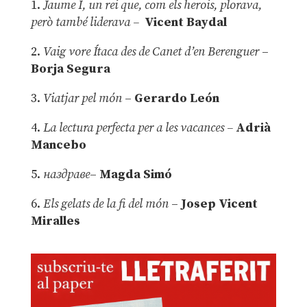
1.
Jaume I, un rei que, com els herois, plorava,
però també liderava –
Vicent Baydal
2.
Vaig vore Ítaca des de Canet d’en Berenguer
–
Borja Segura
3.
Viatjar pel món
–
Gerardo León
4.
La lectura perfecta per a les vacances –
Adrià
Mancebo
5.
наздраве
–
Magda Simó
6.
Els gelats de la fi del món
–
Josep Vicent
Miralles