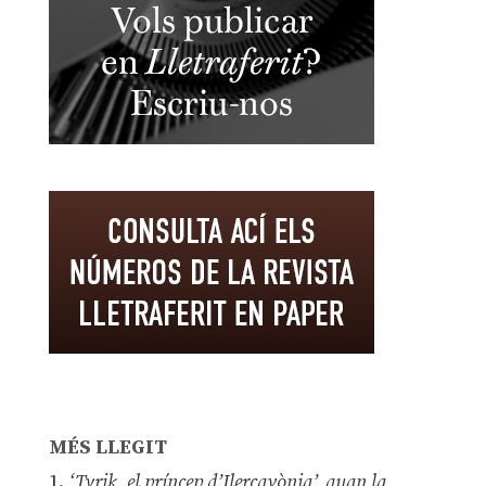
MÉS LLEGIT
1.
‘Tyrik, el príncep d’Ilercavònia’, quan la