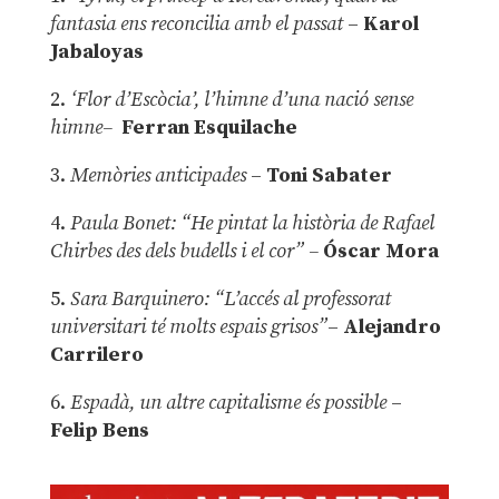
fantasia ens reconcilia amb el passat
–
Karol
Jabaloyas
2.
‘Flor d’Escòcia’, l’himne d’una nació sense
himne–
Ferran Esquilache
3.
Memòries anticipades
–
Toni Sabater
4.
Paula Bonet: “He pintat la història de Rafael
Chirbes des dels budells i el cor” –
Óscar Mora
5.
Sara Barquinero: “L’accés al professorat
universitari té molts espais grisos”
–
Alejandro
Carrilero
6.
Espadà, un altre capitalisme és possible
–
Felip Bens