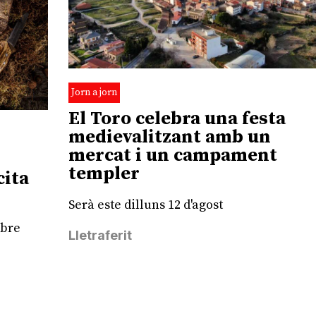
Jorn a jorn
El Toro celebra una festa
medievalitzant amb un
mercat i un campament
templer
cita
Serà este dilluns 12 d'agost
mbre
Lletraferit