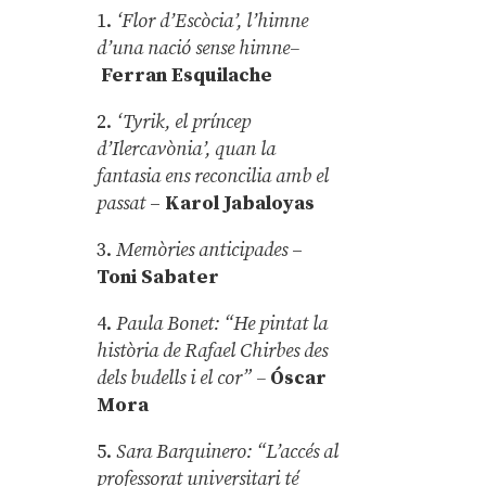
1.
‘Flor d’Escòcia’, l’himne
d’una nació sense himne–
Ferran Esquilache
2.
‘Tyrik, el príncep
d’Ilercavònia’, quan la
fantasia ens reconcilia amb el
passat
–
Karol Jabaloyas
3.
Memòries anticipades
–
Toni Sabater
4.
Paula Bonet: “He pintat la
història de Rafael Chirbes des
dels budells i el cor” –
Óscar
Mora
5.
Sara Barquinero: “L’accés al
professorat universitari té