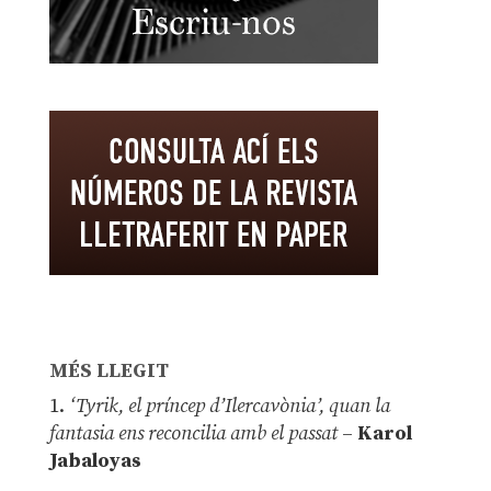
MÉS LLEGIT
1.
‘Tyrik, el príncep d’Ilercavònia’, quan la
fantasia ens reconcilia amb el passat
–
Karol
Jabaloyas