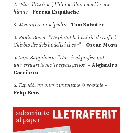
2.
‘Flor d’Escòcia’, l’himne d’una nació sense
himne–
Ferran Esquilache
3.
Memòries anticipades
–
Toni Sabater
4.
Paula Bonet: “He pintat la història de Rafael
Chirbes des dels budells i el cor” –
Óscar Mora
5.
Sara Barquinero: “L’accés al professorat
universitari té molts espais grisos”
–
Alejandro
Carrilero
6.
Espadà, un altre capitalisme és possible
–
Felip Bens