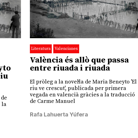
Literatura
Valencianes
València és allò que passa
yto
entre riuada i riuada
riu
El pròleg a la novel·la de Maria Beneyto 'El
riu ve crescut', publicada per primera
vegada en valencià gràcies a la traducció
 de
de Carme Manuel
 la
Rafa Lahuerta Yúfera