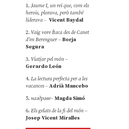
1.
Jaume I, un rei que, com els
herois, plorava, però també
liderava –
Vicent Baydal
2.
Vaig vore Ítaca des de Canet
d’en Berenguer
–
Borja
Segura
3.
Viatjar pel món
–
Gerardo León
4.
La lectura perfecta per a les
vacances –
Adrià Mancebo
5.
наздраве
–
Magda Simó
6.
Els gelats de la fi del món
–
Josep Vicent Miralles