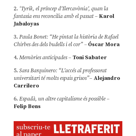
2.
‘Tyrik, el príncep d’Ilercavònia’, quan la
fantasia ens reconcilia amb el passat
–
Karol
Jabaloyas
3.
Paula Bonet: “He pintat la història de Rafael
Chirbes des dels budells i el cor” –
Óscar Mora
4.
Memòries anticipades
–
Toni Sabater
5.
Sara Barquinero: “L’accés al professorat
universitari té molts espais grisos”
–
Alejandro
Carrilero
6.
Espadà, un altre capitalisme és possible
–
Felip Bens