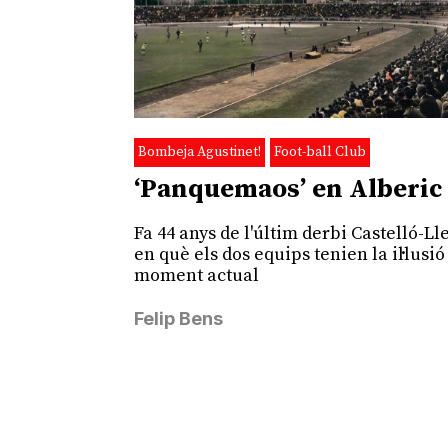
Bombeja Agustinet!
Foot-ball Club
‘Panquemaos’ en Alberic
Fa 44 anys de l'últim derbi Castelló-Ll
en què els dos equips tenien la il·lusió
moment actual
Felip Bens