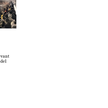
evant
 del