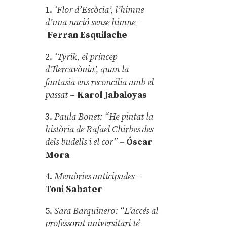
1.
‘Flor d’Escòcia’, l’himne
d’una nació sense himne–
Ferran Esquilache
2.
‘Tyrik, el príncep
d’Ilercavònia’, quan la
fantasia ens reconcilia amb el
passat
–
Karol Jabaloyas
3.
Paula Bonet: “He pintat la
història de Rafael Chirbes des
dels budells i el cor” –
Óscar
Mora
4.
Memòries anticipades
–
Toni Sabater
5.
Sara Barquinero: “L’accés al
professorat universitari té