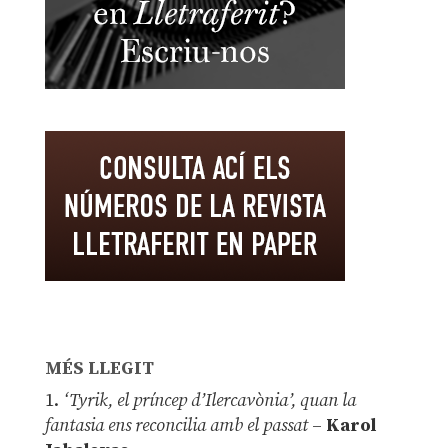
MÉS LLEGIT
1.
‘Tyrik, el príncep d’Ilercavònia’, quan la
fantasia ens reconcilia amb el passat
–
Karol