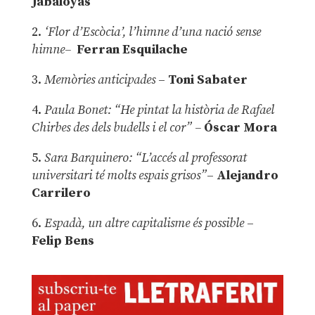
Jabaloyas
2.
‘Flor d’Escòcia’, l’himne d’una nació sense
himne–
Ferran Esquilache
3.
Memòries anticipades
–
Toni Sabater
4.
Paula Bonet: “He pintat la història de Rafael
Chirbes des dels budells i el cor” –
Óscar Mora
5.
Sara Barquinero: “L’accés al professorat
universitari té molts espais grisos”
–
Alejandro
Carrilero
6.
Espadà, un altre capitalisme és possible
–
Felip Bens