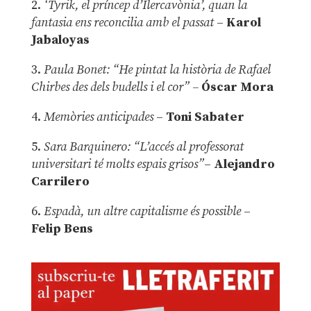
2.
‘Tyrik, el príncep d’Ilercavònia’, quan la
fantasia ens reconcilia amb el passat
–
Karol
Jabaloyas
3.
Paula Bonet: “He pintat la història de Rafael
Chirbes des dels budells i el cor” –
Óscar Mora
4.
Memòries anticipades
–
Toni Sabater
5.
Sara Barquinero: “L’accés al professorat
universitari té molts espais grisos”
–
Alejandro
Carrilero
6.
Espadà, un altre capitalisme és possible
–
Felip Bens