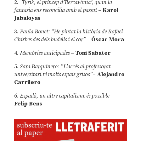
2.
‘Tyrik, el príncep d’Ilercavònia’, quan la
fantasia ens reconcilia amb el passat
–
Karol
Jabaloyas
3.
Paula Bonet: “He pintat la història de Rafael
Chirbes des dels budells i el cor” –
Óscar Mora
4.
Memòries anticipades
–
Toni Sabater
5.
Sara Barquinero: “L’accés al professorat
universitari té molts espais grisos”
–
Alejandro
Carrilero
6.
Espadà, un altre capitalisme és possible
–
Felip Bens