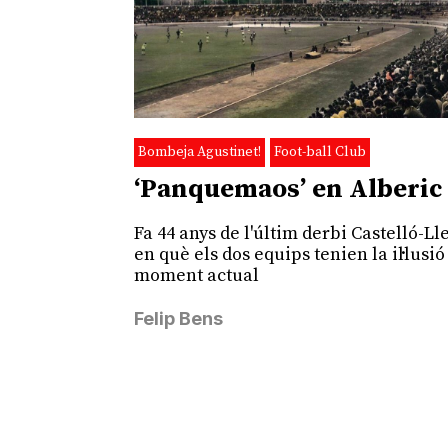
Bombeja Agustinet!
Foot-ball Club
‘Panquemaos’ en Alberic
Fa 44 anys de l'últim derbi Castelló-Ll
en què els dos equips tenien la il·lusió
moment actual
Felip Bens