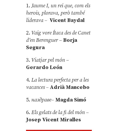
1.
Jaume I, un rei que, com els
herois, plorava, però també
liderava –
Vicent Baydal
2.
Vaig vore Ítaca des de Canet
d’en Berenguer
–
Borja
Segura
3.
Viatjar pel món
–
Gerardo León
4.
La lectura perfecta per a les
vacances –
Adrià Mancebo
5.
наздраве
–
Magda Simó
6.
Els gelats de la fi del món
–
Josep Vicent Miralles