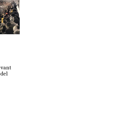
evant
 del