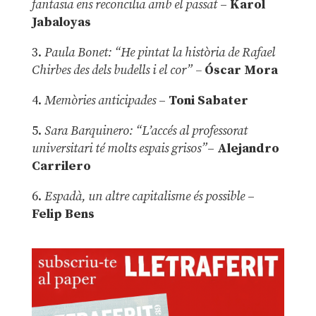
fantasia ens reconcilia amb el passat
–
Karol
Jabaloyas
3.
Paula Bonet: “He pintat la història de Rafael
Chirbes des dels budells i el cor” –
Óscar Mora
4.
Memòries anticipades
–
Toni Sabater
5.
Sara Barquinero: “L’accés al professorat
universitari té molts espais grisos”
–
Alejandro
Carrilero
6.
Espadà, un altre capitalisme és possible
–
Felip Bens