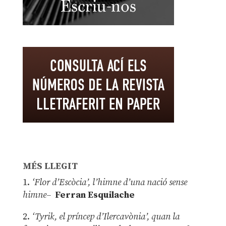
MÉS LLEGIT
1.
‘Flor d’Escòcia’, l’himne d’una nació sense
himne–
Ferran Esquilache
2.
‘Tyrik, el príncep d’Ilercavònia’, quan la