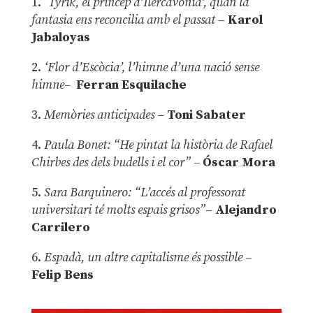
1.
‘Tyrik, el príncep d’Ilercavònia’, quan la
fantasia ens reconcilia amb el passat
–
Karol
Jabaloyas
2.
‘Flor d’Escòcia’, l’himne d’una nació sense
himne–
Ferran Esquilache
3.
Memòries anticipades
–
Toni Sabater
4.
Paula Bonet: “He pintat la història de Rafael
Chirbes des dels budells i el cor” –
Óscar Mora
5.
Sara Barquinero: “L’accés al professorat
universitari té molts espais grisos”
–
Alejandro
Carrilero
6.
Espadà, un altre capitalisme és possible
–
Felip Bens