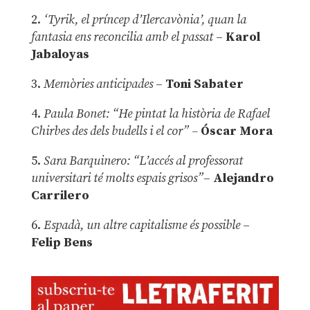
2.
‘Tyrik, el príncep d’Ilercavònia’, quan la
fantasia ens reconcilia amb el passat
–
Karol
Jabaloyas
3.
Memòries anticipades
–
Toni Sabater
4.
Paula Bonet: “He pintat la història de Rafael
Chirbes des dels budells i el cor” –
Óscar Mora
5.
Sara Barquinero: “L’accés al professorat
universitari té molts espais grisos”
–
Alejandro
Carrilero
6.
Espadà, un altre capitalisme és possible
–
Felip Bens