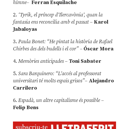
himne–
Ferran Esquilache
2.
‘Tyrik, el príncep d’Ilercavònia’, quan la
fantasia ens reconcilia amb el passat
–
Karol
Jabaloyas
3.
Paula Bonet: “He pintat la història de Rafael
Chirbes des dels budells i el cor” –
Óscar Mora
4.
Memòries anticipades
–
Toni Sabater
5.
Sara Barquinero: “L’accés al professorat
universitari té molts espais grisos”
–
Alejandro
Carrilero
6.
Espadà, un altre capitalisme és possible
–
Felip Bens