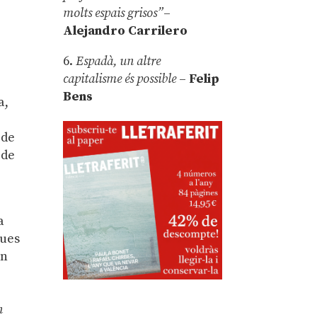
molts espais grisos”
–
Alejandro Carrilero
6.
Espadà, un altre
capitalisme és possible
–
Felip
Bens
a,
i
 de
 de
a
ques
en
n