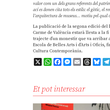
valor com un dels grans referents del patrimo
ací es donen cita tots els estils: el gòtic, e
l’arquitectura de museus… motiu pel qual c
La publicació de la segona edició del l
Carme de València estarà llesta a la f
trajecte d’un monestir que va arribar 
Escola de Belles Arts i d’Arts i Oficis,
Cultura Contemporània.
X
WhatsApp
Facebook
Messenger
Email
Thre
Bl
Et pot interessar