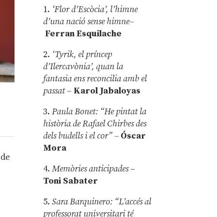
1.
‘Flor d’Escòcia’, l’himne
d’una nació sense himne–
Ferran Esquilache
2.
‘Tyrik, el príncep
d’Ilercavònia’, quan la
fantasia ens reconcilia amb el
passat
–
Karol Jabaloyas
3.
Paula Bonet: “He pintat la
història de Rafael Chirbes des
dels budells i el cor” –
Óscar
Mora
 de
4.
Memòries anticipades
–
Toni Sabater
5.
Sara Barquinero: “L’accés al
professorat universitari té