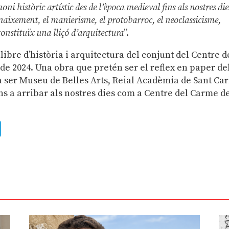
ni històric artístic des de l’època medieval fins als nostres die
l renaixement, el manierisme, el protobarroc, el neoclassicisme,
onstituïx una lliçó d’arquitectura
”.
libre d’història i arquitectura del conjunt del Centre d
i de 2024. Una obra que pretén ser el reflex en paper de
a ser Museu de Belles Arts, Reial Acadèmia de Sant Car
 fins a arribar als nostres dies com a Centre del Carme d
ads
uesky
Telegram