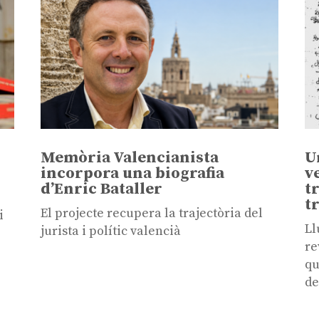
Memòria Valencianista
U
incorpora una biografia
v
d’Enric Bataller
t
t
El projecte recupera la trajectòria del
i
Ll
jurista i polític valencià
re
qu
de