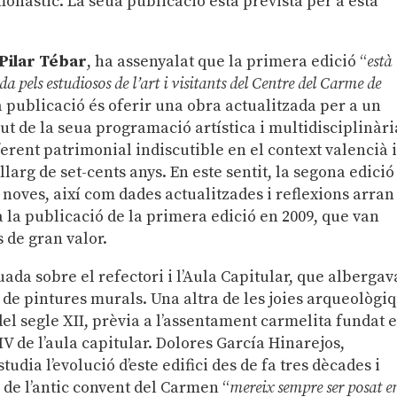
onàstic. La seua publicació està prevista per a esta
Pilar Tébar
, ha assenyalat que la primera edició “
està
a pels estudiosos de l’art i visitants del Centre del Carme de
sta publicació és oferir una obra actualitzada per a un
gut de la seua programació artística i multidisciplinàri
erent patrimonial indiscutible en el context valencià 
larg de set-cents anys. En este sentit, la segona edició
i noves, així com dades actualitzades i reflexions arran
a la publicació de la primera edició en 2009, que van
 de gran valor.
tuada sobre el refectori i l’Aula Capitular, que albergav
es de pintures murals. Una altra de les joies arqueològi
del segle XII, prèvia a l’assentament carmelita fundat 
IV de l’aula capitular. Dolores García Hinarejos,
studia l’evolució d’este edifici des de fa tres dècades i
de l’antic convent del Carmen “
mereix sempre ser posat e