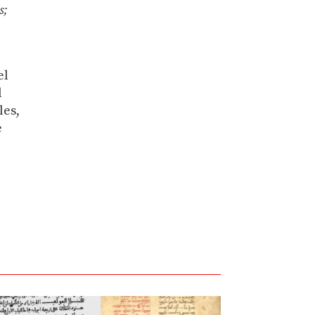
s;
el
l
les,
e