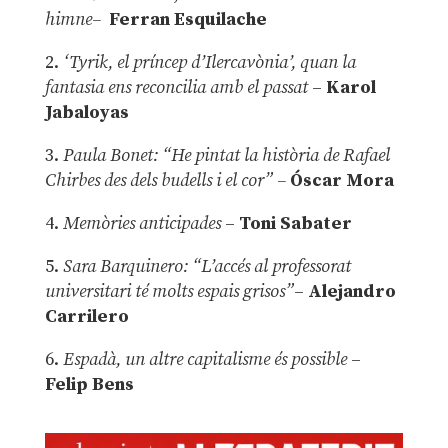
himne–
Ferran Esquilache
2.
‘Tyrik, el príncep d’Ilercavònia’, quan la
fantasia ens reconcilia amb el passat
–
Karol
Jabaloyas
3.
Paula Bonet: “He pintat la història de Rafael
Chirbes des dels budells i el cor” –
Óscar Mora
4.
Memòries anticipades
–
Toni Sabater
5.
Sara Barquinero: “L’accés al professorat
universitari té molts espais grisos”
–
Alejandro
Carrilero
6.
Espadà, un altre capitalisme és possible
–
Felip Bens