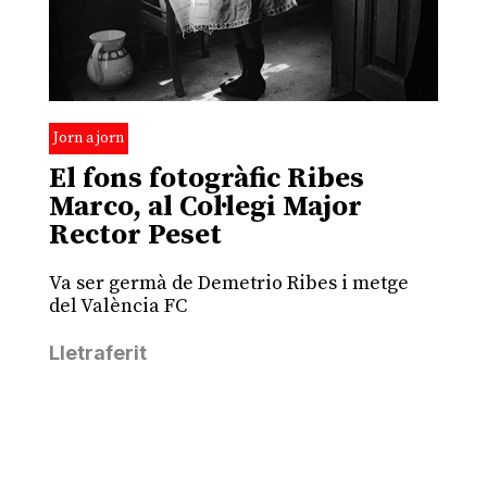
Jorn a jorn
El fons fotogràfic Ribes
Marco, al Col·legi Major
Rector Peset
Va ser germà de Demetrio Ribes i metge
del València FC
Lletraferit