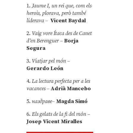
1.
Jaume I, un rei que, com els
herois, plorava, però també
liderava –
Vicent Baydal
2.
Vaig vore Ítaca des de Canet
d’en Berenguer
–
Borja
Segura
3.
Viatjar pel món
–
Gerardo León
4.
La lectura perfecta per a les
vacances –
Adrià Mancebo
5.
наздраве
–
Magda Simó
6.
Els gelats de la fi del món
–
Josep Vicent Miralles