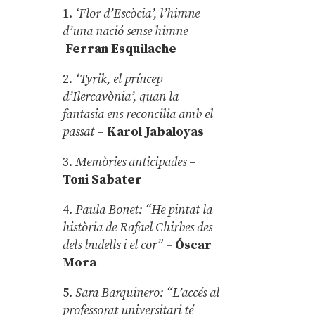
1.
‘Flor d’Escòcia’, l’himne
d’una nació sense himne–
Ferran Esquilache
2.
‘Tyrik, el príncep
d’Ilercavònia’, quan la
fantasia ens reconcilia amb el
passat
–
Karol Jabaloyas
3.
Memòries anticipades
–
Toni Sabater
4.
Paula Bonet: “He pintat la
història de Rafael Chirbes des
dels budells i el cor” –
Óscar
Mora
5.
Sara Barquinero: “L’accés al
professorat universitari té