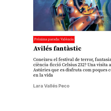
Pròxima parada: València
Avilés fantàstic
Coneixeu el festival de terror, fantasia
ciència-ficció Celsius 232? Una visita 
Astúries que es disfruta com poques 
en la vida
Lara Vallés Peco