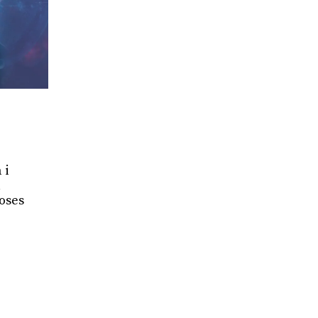
 i
a
coses