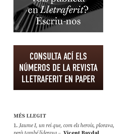
MÉS LLEGIT
1.
Jaume I, un rei que, com els herois, plorava,
però també liderava –
Vicent Baydal