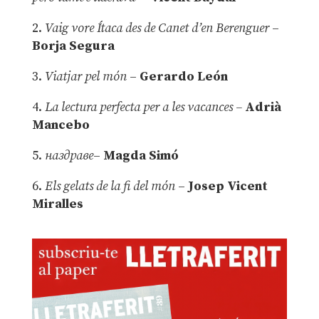
2.
Vaig vore Ítaca des de Canet d’en Berenguer
–
Borja Segura
3.
Viatjar pel món
–
Gerardo León
4.
La lectura perfecta per a les vacances –
Adrià
Mancebo
5.
наздраве
–
Magda Simó
6.
Els gelats de la fi del món
–
Josep Vicent
Miralles