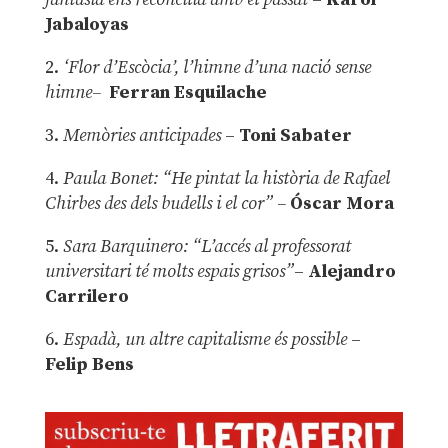
Jabaloyas
2.
‘Flor d’Escòcia’, l’himne d’una nació sense
himne–
Ferran Esquilache
3.
Memòries anticipades
–
Toni Sabater
4.
Paula Bonet: “He pintat la història de Rafael
Chirbes des dels budells i el cor” –
Óscar Mora
5.
Sara Barquinero: “L’accés al professorat
universitari té molts espais grisos”
–
Alejandro
Carrilero
6.
Espadà, un altre capitalisme és possible
–
Felip Bens