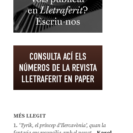
MÉS LLEGIT
1.
‘Tyrik, el príncep d’Ilercavònia’, quan la
fantasia ens reconcilia amb el passat
–
Karol