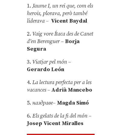
1.
Jaume I, un rei que, com els
herois, plorava, però també
liderava –
Vicent Baydal
2.
Vaig vore Ítaca des de Canet
d’en Berenguer
–
Borja
Segura
3.
Viatjar pel món
–
Gerardo León
4.
La lectura perfecta per a les
vacances –
Adrià Mancebo
5.
наздраве
–
Magda Simó
6.
Els gelats de la fi del món
–
Josep Vicent Miralles