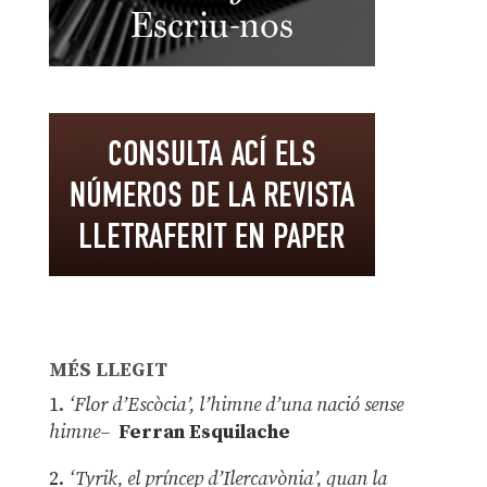
MÉS LLEGIT
1.
‘Flor d’Escòcia’, l’himne d’una nació sense
himne–
Ferran Esquilache
2.
‘Tyrik, el príncep d’Ilercavònia’, quan la