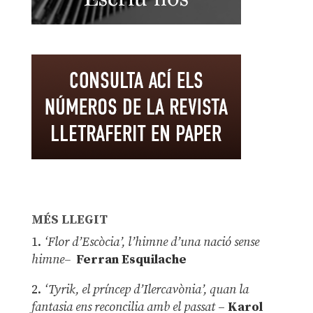
MÉS LLEGIT
1.
‘Flor d’Escòcia’, l’himne d’una nació sense
himne–
Ferran Esquilache
2.
‘Tyrik, el príncep d’Ilercavònia’, quan la
fantasia ens reconcilia amb el passat
–
Karol