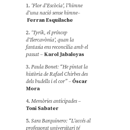
1.
‘Flor d’Escòcia’, l’himne
d’una nació sense himne–
Ferran Esquilache
2.
‘Tyrik, el príncep
d’Ilercavònia’, quan la
fantasia ens reconcilia amb el
passat
–
Karol Jabaloyas
3.
Paula Bonet: “He pintat la
història de Rafael Chirbes des
dels budells i el cor” –
Óscar
Mora
4.
Memòries anticipades
–
Toni Sabater
5.
Sara Barquinero: “L’accés al
professorat universitari té