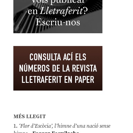
MÉS LLEGIT
1.
‘Flor d’Escòcia’, l’himne d’una nació sense