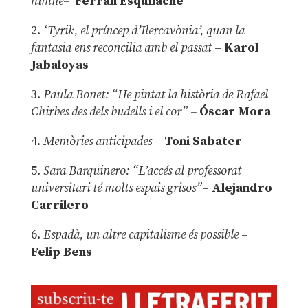
himne–
Ferran Esquilache
2.
‘Tyrik, el príncep d’Ilercavònia’, quan la
fantasia ens reconcilia amb el passat
–
Karol
Jabaloyas
3.
Paula Bonet: “He pintat la història de Rafael
Chirbes des dels budells i el cor” –
Óscar Mora
4.
Memòries anticipades
–
Toni Sabater
5.
Sara Barquinero: “L’accés al professorat
universitari té molts espais grisos”
–
Alejandro
Carrilero
6.
Espadà, un altre capitalisme és possible
–
Felip Bens