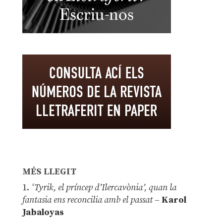
MÉS LLEGIT
1.
‘Tyrik, el príncep d’Ilercavònia’, quan la
fantasia ens reconcilia amb el passat
–
Karol
Jabaloyas