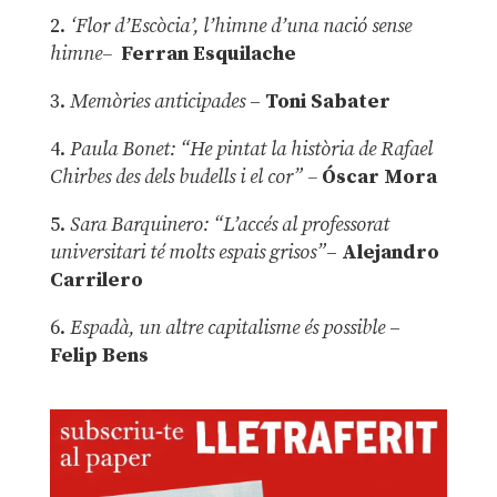
2.
‘Flor d’Escòcia’, l’himne d’una nació sense
himne–
Ferran Esquilache
3.
Memòries anticipades
–
Toni Sabater
4.
Paula Bonet: “He pintat la història de Rafael
Chirbes des dels budells i el cor” –
Óscar Mora
5.
Sara Barquinero: “L’accés al professorat
universitari té molts espais grisos”
–
Alejandro
Carrilero
6.
Espadà, un altre capitalisme és possible
–
Felip Bens