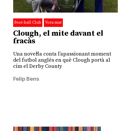
Foot-ball Club
Vora mar
Clough, el mite davant el
fracàs
Una novel·la conta l’apassionant moment
del futbol anglés en què Clough portà al
cim el Derby County
Felip Bens