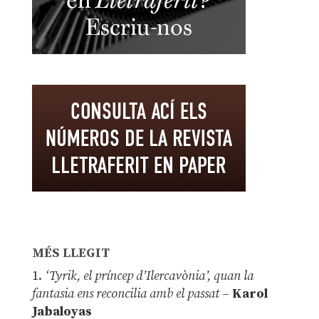
MÉS LLEGIT
1.
‘Tyrik, el príncep d’Ilercavònia’, quan la
fantasia ens reconcilia amb el passat
–
Karol
Jabaloyas