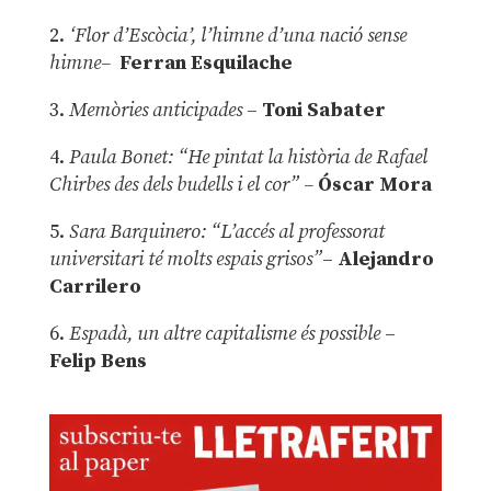
2.
‘Flor d’Escòcia’, l’himne d’una nació sense
himne–
Ferran Esquilache
3.
Memòries anticipades
–
Toni Sabater
4.
Paula Bonet: “He pintat la història de Rafael
Chirbes des dels budells i el cor” –
Óscar Mora
5.
Sara Barquinero: “L’accés al professorat
universitari té molts espais grisos”
–
Alejandro
Carrilero
6.
Espadà, un altre capitalisme és possible
–
Felip Bens