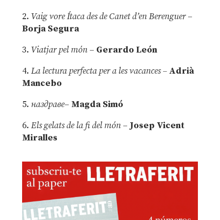
2.
Vaig vore Ítaca des de Canet d’en Berenguer
–
Borja Segura
3.
Viatjar pel món
–
Gerardo León
4.
La lectura perfecta per a les vacances –
Adrià
Mancebo
5.
наздраве
–
Magda Simó
6.
Els gelats de la fi del món
–
Josep Vicent
Miralles