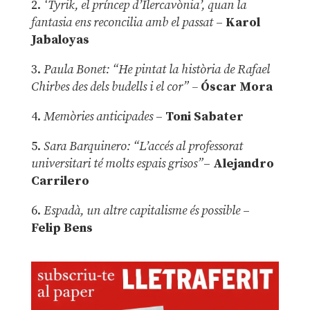
2.
‘Tyrik, el príncep d’Ilercavònia’, quan la
fantasia ens reconcilia amb el passat
–
Karol
Jabaloyas
3.
Paula Bonet: “He pintat la història de Rafael
Chirbes des dels budells i el cor” –
Óscar Mora
4.
Memòries anticipades
–
Toni Sabater
5.
Sara Barquinero: “L’accés al professorat
universitari té molts espais grisos”
–
Alejandro
Carrilero
6.
Espadà, un altre capitalisme és possible
–
Felip Bens