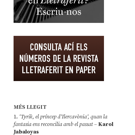
MÉS LLEGIT
1.
‘Tyrik, el príncep d’Ilercavònia’, quan la
fantasia ens reconcilia amb el passat
–
Karol
Jabaloyas