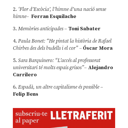
2.
‘Flor d’Escòcia’, l’himne d’una nació sense
himne–
Ferran Esquilache
3.
Memòries anticipades
–
Toni Sabater
4.
Paula Bonet: “He pintat la història de Rafael
Chirbes des dels budells i el cor” –
Óscar Mora
5.
Sara Barquinero: “L’accés al professorat
universitari té molts espais grisos”
–
Alejandro
Carrilero
6.
Espadà, un altre capitalisme és possible
–
Felip Bens