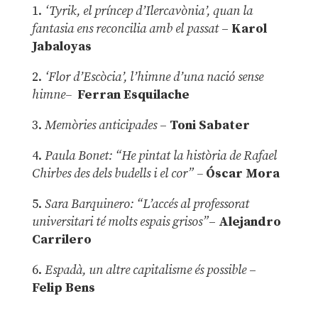
1.
‘Tyrik, el príncep d’Ilercavònia’, quan la
fantasia ens reconcilia amb el passat
–
Karol
Jabaloyas
2.
‘Flor d’Escòcia’, l’himne d’una nació sense
himne–
Ferran Esquilache
3.
Memòries anticipades
–
Toni Sabater
4.
Paula Bonet: “He pintat la història de Rafael
Chirbes des dels budells i el cor” –
Óscar Mora
5.
Sara Barquinero: “L’accés al professorat
universitari té molts espais grisos”
–
Alejandro
Carrilero
6.
Espadà, un altre capitalisme és possible
–
Felip Bens