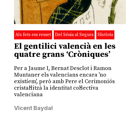
Als fets em remet
Del Sénia al Segura
Història
El gentilici valencià en les
quatre grans ‘Cròniques’
Per a Jaume I, Bernat Desclot i Ramon
Muntaner els valencians encara 'no
existíem', però amb Pere el Cerimoniós
cristal·litzà la identitat col·lectiva
valenciana
Vicent Baydal