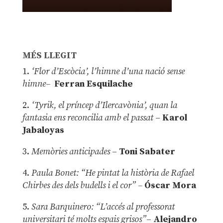
MÉS LLEGIT
1.
‘Flor d’Escòcia’, l’himne d’una nació sense
himne–
Ferran Esquilache
2.
‘Tyrik, el príncep d’Ilercavònia’, quan la
fantasia ens reconcilia amb el passat
–
Karol
Jabaloyas
3.
Memòries anticipades
–
Toni Sabater
4.
Paula Bonet: “He pintat la història de Rafael
Chirbes des dels budells i el cor” –
Óscar Mora
5.
Sara Barquinero: “L’accés al professorat
universitari té molts espais grisos”
–
Alejandro