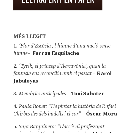
MÉS LLEGIT
1.
‘Flor d’Escòcia’, l’himne d’una nació sense
himne–
Ferran Esquilache
2.
‘Tyrik, el príncep d’Ilercavònia’, quan la
fantasia ens reconcilia amb el passat
–
Karol
Jabaloyas
3.
Memòries anticipades
–
Toni Sabater
4.
Paula Bonet: “He pintat la història de Rafael
Chirbes des dels budells i el cor” –
Óscar Mora
5.
Sara Barquinero: “L’accés al professorat