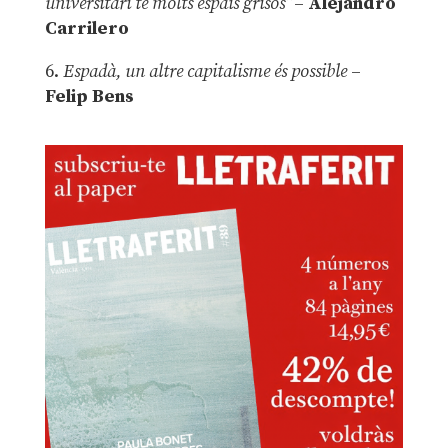
universitari té molts espais grisos”
–
Alejandro
Carrilero
6.
Espadà, un altre capitalisme és possible
–
Felip Bens