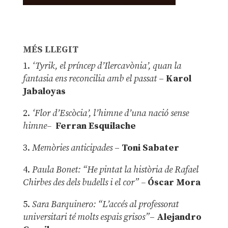
MÉS LLEGIT
1.
‘Tyrik, el príncep d’Ilercavònia’, quan la
fantasia ens reconcilia amb el passat
–
Karol
Jabaloyas
2.
‘Flor d’Escòcia’, l’himne d’una nació sense
himne–
Ferran Esquilache
3.
Memòries anticipades
–
Toni Sabater
4.
Paula Bonet: “He pintat la història de Rafael
Chirbes des dels budells i el cor” –
Óscar Mora
5.
Sara Barquinero: “L’accés al professorat
universitari té molts espais grisos”
–
Alejandro