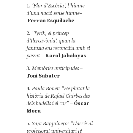
1.
‘Flor d’Escòcia’, l’himne
d’una nació sense himne–
Ferran Esquilache
2.
‘Tyrik, el príncep
d’Ilercavònia’, quan la
fantasia ens reconcilia amb el
passat
–
Karol Jabaloyas
3.
Memòries anticipades
–
Toni Sabater
4.
Paula Bonet: “He pintat la
història de Rafael Chirbes des
dels budells i el cor” –
Óscar
Mora
5.
Sara Barquinero: “L’accés al
professorat universitari té