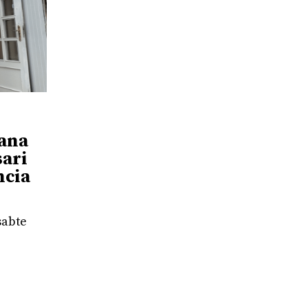
iana
sari
ncia
sabte