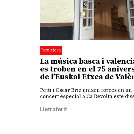
Jorn a jorn
La música basca i valenc
es troben en el 75 aniver
de l’Euskal Etxea de Valè
Petti i Oscar Briz unixen forces en un
concert especial a Ca Revolta este dis
Lletraferit