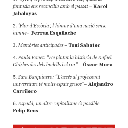
fantasia ens reconcilia amb el passat
–
Karol
Jabaloyas
2.
‘Flor d’Escòcia’, l’himne d’una nació sense
himne–
Ferran Esquilache
3.
Memòries anticipades
–
Toni Sabater
4.
Paula Bonet: “He pintat la història de Rafael
Chirbes des dels budells i el cor” –
Óscar Mora
5.
Sara Barquinero: “L’accés al professorat
universitari té molts espais grisos”
–
Alejandro
Carrilero
6.
Espadà, un altre capitalisme és possible
–
Felip Bens