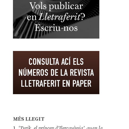
MÉS LLEGIT
1.
‘Tyrik, el príncep d’Ilercavònia’, quan la