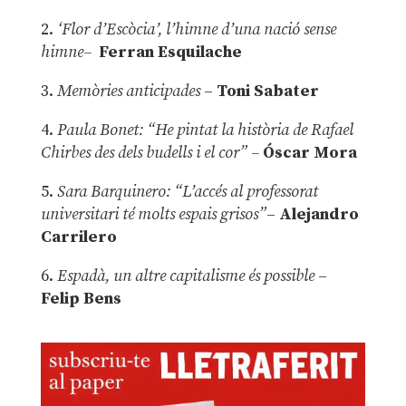
2.
‘Flor d’Escòcia’, l’himne d’una nació sense
himne–
Ferran Esquilache
3.
Memòries anticipades
–
Toni Sabater
4.
Paula Bonet: “He pintat la història de Rafael
Chirbes des dels budells i el cor” –
Óscar Mora
5.
Sara Barquinero: “L’accés al professorat
universitari té molts espais grisos”
–
Alejandro
Carrilero
6.
Espadà, un altre capitalisme és possible
–
Felip Bens