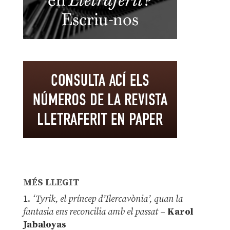
MÉS LLEGIT
1.
‘Tyrik, el príncep d’Ilercavònia’, quan la
fantasia ens reconcilia amb el passat
–
Karol
Jabaloyas