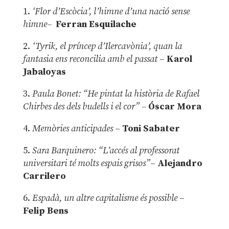
1.
‘Flor d’Escòcia’, l’himne d’una nació sense
himne–
Ferran Esquilache
2.
‘Tyrik, el príncep d’Ilercavònia’, quan la
fantasia ens reconcilia amb el passat
–
Karol
Jabaloyas
3.
Paula Bonet: “He pintat la història de Rafael
Chirbes des dels budells i el cor” –
Óscar Mora
4.
Memòries anticipades
–
Toni Sabater
5.
Sara Barquinero: “L’accés al professorat
universitari té molts espais grisos”
–
Alejandro
Carrilero
6.
Espadà, un altre capitalisme és possible
–
Felip Bens