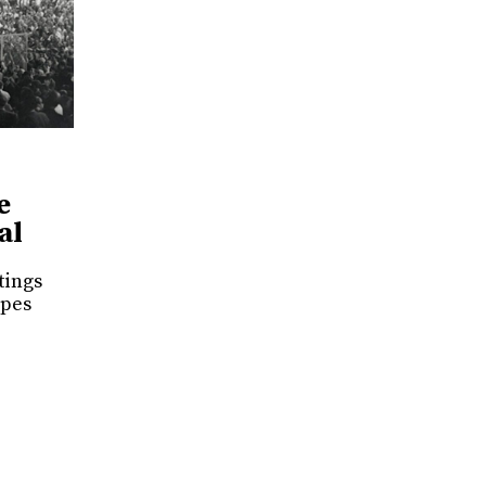
e
al
tings
 pes