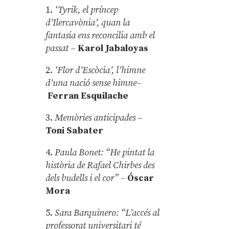
1.
‘Tyrik, el príncep
d’Ilercavònia’, quan la
fantasia ens reconcilia amb el
passat
–
Karol Jabaloyas
2.
‘Flor d’Escòcia’, l’himne
d’una nació sense himne–
Ferran Esquilache
3.
Memòries anticipades
–
Toni Sabater
4.
Paula Bonet: “He pintat la
història de Rafael Chirbes des
dels budells i el cor” –
Óscar
Mora
5.
Sara Barquinero: “L’accés al
professorat universitari té