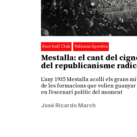
Foot-ball Club
València Sportiva
Mestalla: el cant del cign
del republicanisme radic
L’any 1935 Mestalla acollí els grans mí
de les formacions que volien guanyar
en l'escenari polític del moment
José Ricardo March