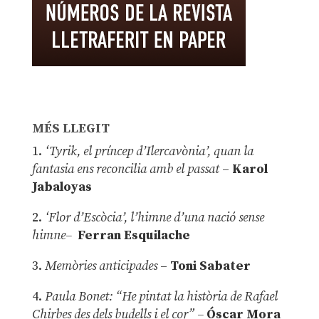
MÉS LLEGIT
1.
‘Tyrik, el príncep d’Ilercavònia’, quan la
fantasia ens reconcilia amb el passat
–
Karol
Jabaloyas
2.
‘Flor d’Escòcia’, l’himne d’una nació sense
himne–
Ferran Esquilache
3.
Memòries anticipades
–
Toni Sabater
4.
Paula Bonet: “He pintat la història de Rafael
Chirbes des dels budells i el cor” –
Óscar Mora